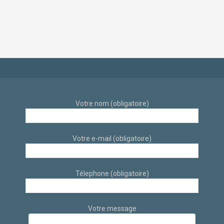
scandinave et
industriel et
éthique par
scandinave sur sur
architecte d’intérieur
Aix-En-Provence par
à Aix-en-Provence
des architectes
d’intérieur
Votre nom (obligatoire)
Votre e-mail (obligatoire)
Télephone (obligatoire)
Votre message