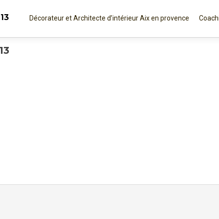
Aller
 13
au
Décorateur et Architecte d’intérieur Aix en provence
Coachi
contenu
principal
13