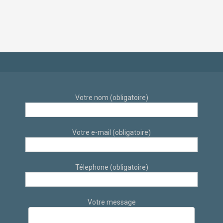
éthique par
scandinave sur sur
architecte d’intérieur
Aix-En-Provence par
à Aix-en-Provence
des architectes
d’intérieur
Votre nom (obligatoire)
Votre e-mail (obligatoire)
Télephone (obligatoire)
Votre message