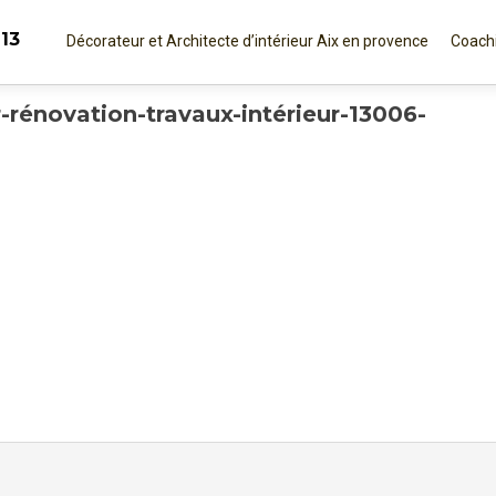
Aller
 13
au
Décorateur et Architecte d’intérieur Aix en provence
Coachi
contenu
principal
ur-rénovation-travaux-intérieur-13006-