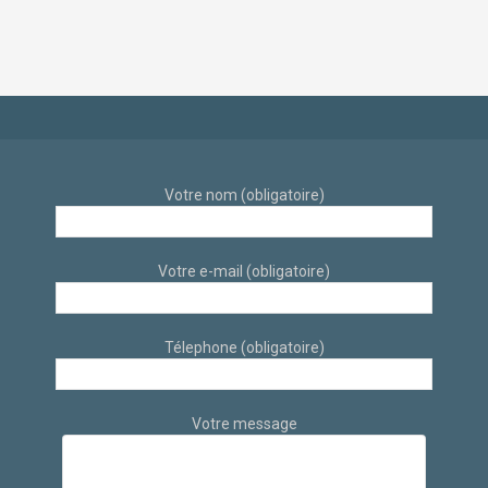
éthique par
scandinave sur sur
architecte d’intérieur
Aix-En-Provence par
à Aix-en-Provence
des architectes
d’intérieur
Votre nom (obligatoire)
Votre e-mail (obligatoire)
Télephone (obligatoire)
Votre message