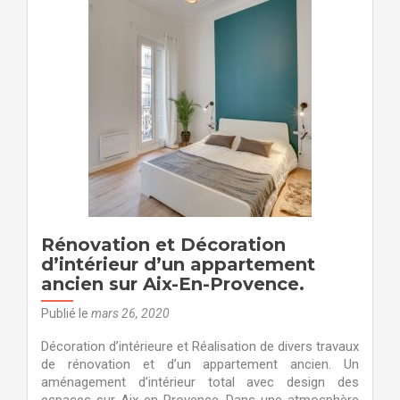
un
projet
d’aménage
et
décoration
d’appartem
sur
Aix-
En-
Provence
Rénovation et Décoration
d’intérieur d’un appartement
ancien sur Aix-En-Provence.
Publié le
mars 26, 2020
Décoration d’intérieure et Réalisation de divers travaux
de rénovation et d’un appartement ancien. Un
aménagement d’intérieur total avec design des