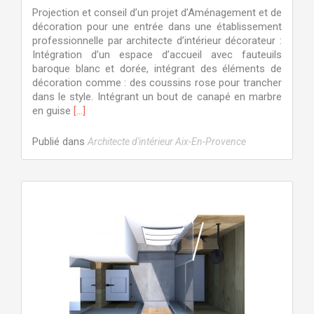
Projection et conseil d’un projet d’Aménagement et de
décoration pour une entrée dans une établissement
professionnelle par architecte d’intérieur décorateur :
Intégration d’un espace d’accueil avec fauteuils
baroque blanc et dorée, intégrant des éléments de
décoration comme : des coussins rose pour trancher
dans le style. Intégrant un bout de canapé en marbre
En
en guise
[…]
savoir
plus
Publié dans
Architecte d'intérieur Aix-En-Provence
surAménagement
et
décoration
d’une
entrée
d’un
établissement
professionnelle
par
architecte
d’intérieur
et