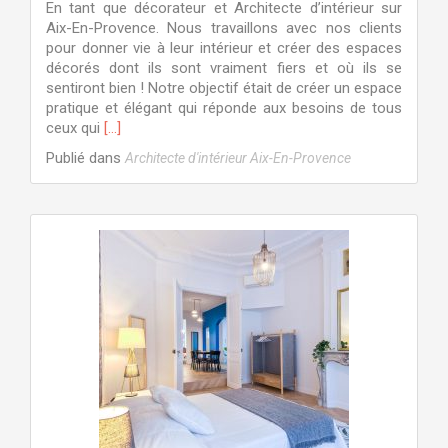
En tant que décorateur et Architecte d’intérieur sur
Aix-En-Provence. Nous travaillons avec nos clients
pour donner vie à leur intérieur et créer des espaces
décorés dont ils sont vraiment fiers et où ils se
sentiront bien ! Notre objectif était de créer un espace
pratique et élégant qui réponde aux besoins de tous
En
ceux qui
[…]
savoir
Publié dans
Architecte d'intérieur Aix-En-Provence
plus
surDécorateur
intérieur
à
Aix-
En-
Provence
pour
créer
des
espaces
décorés
pour
maison