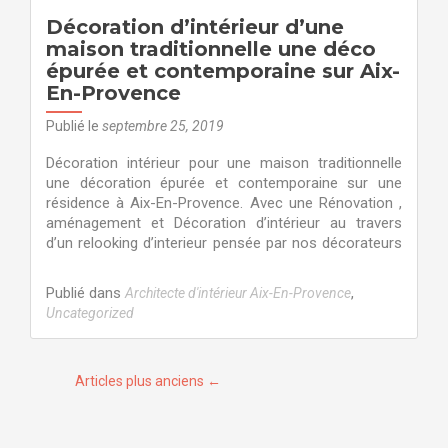
salle
Décoration d’intérieur d’une
de
maison traditionnelle une déco
bain
épurée et contemporaine sur Aix-
et
suite
En-Provence
parentale
Publié le
septembre 25, 2019
dans
une
Décoration intérieur pour une maison traditionnelle
villa
une décoration épurée et contemporaine sur une
sur
résidence à Aix-En-Provence. Avec une Rénovation ,
Aix-
aménagement et Décoration d’intérieur au travers
En-
d’un relooking d’interieur pensée par nos décorateurs
Provence.
Publié dans
,
Architecte d'intérieur Aix-En-Provence
Uncategorized
Articles plus anciens
←