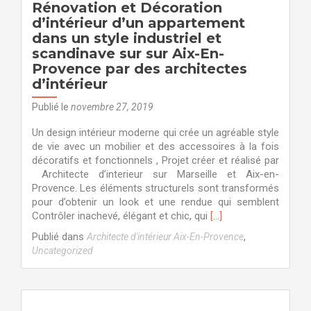
Provence
Rénovation et Décoration
d’intérieur d’un appartement
dans un style industriel et
scandinave sur sur Aix-En-
Provence par des architectes
d’intérieur
Publié le
novembre 27, 2019
Un design intérieur moderne qui crée un agréable style
de vie avec un mobilier et des accessoires à la fois
décoratifs et fonctionnels , Projet créer et réalisé par
Architecte d’interieur sur Marseille et Aix-en-
Provence. Les éléments structurels sont transformés
pour d’obtenir un look et une rendue qui semblent
En
Contrôler inachevé, élégant et chic, qui
[…]
savoir
Publié dans
,
Architecte d'intérieur Aix-En-Provence
plus
Uncategorized
surRénovation
et
Décoration
d’intérieur