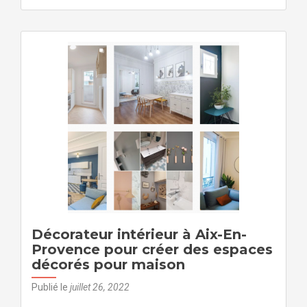
surProjecti
3D
en
aménageme
de
salle
de
bain
avec
choix
implantation
sanitaire
et
décoration
carrelage
sur
appartemen
Décorateur intérieur à Aix-En-
Aix-
Provence pour créer des espaces
En-
décorés pour maison
Provence
par
Publié le
juillet 26, 2022
décorateur