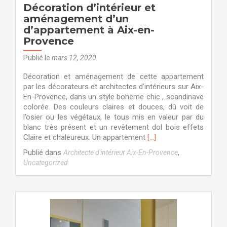
Décoration d’intérieur et
aménagement d’un
d’appartement à Aix-en-
Provence
Publié le
mars 12, 2020
Décoration et aménagement de cette appartement
par les décorateurs et architectes d’intérieurs sur Aix-
En-Provence, dans un style bohème chic , scandinave
colorée. Des couleurs claires et douces, dû voit de
l’osier ou les végétaux, le tous mis en valeur par du
blanc très présent et un revêtement dol bois effets
En
Claire et chaleureux. Un appartement
[…]
savoir
Publié dans
,
Architecte d'intérieur Aix-En-Provence
plus
Uncategorized
surDécoration
d’intérieur
et
aménagement
d’un
d’appartement