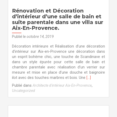
d’un
appartement
Rénovation et Décoration
dans
d’intérieur d’une salle de bain et
un
suite parentale dans une villa sur
style
industriel
Aix-En-Provence.
et
Publié le
octobre 14, 2019
scandinave
sur
Décoration intérieure et Réalisation d’une décoration
sur
d’intérieur sur Aix-en-Provence une décoration dans
Aix-
un esprit bohème chic, une touche de Scandinave et
En-
dans un style épurée pour cette salle de bain et
Provence
chambre parentale avec réalisation d’un verrier sur
par
mesure et mise en place d’une douche et baignoire
des
En
ilot avec des touches marbres et bois. Une
[…]
architectes
savoir
d’intérieur
Publié dans
,
Architecte d'intérieur Aix-En-Provence
plus
Uncategorized
surRénovation
et
Décoration
d’intérieur
d’une