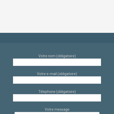
scandinave et
industriel et
éthique par
scandinave sur sur
architecte d’intérieur
Aix-En-Provence par
à Aix-en-Provence
des architectes
d’intérieur
Votre nom (obligatoire)
Votre e-mail (obligatoire)
Télephone (obligatoire)
Votre message