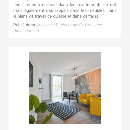
des éléments en bois dans les revêtements de sol,
mais également des rappels dans les meubles, dans
En
le plans de travail de cuisine et dans certains
[…]
savoir
Publié dans
,
Architecte d'intérieur Aix-En-Provence
plus
Uncategorized
surDécoration
intérieur
et
travaux
de
rénovation
d’appartement
déco
scandinave
et
éthique
par
architecte
d’intérieur
à
Aix-
en-