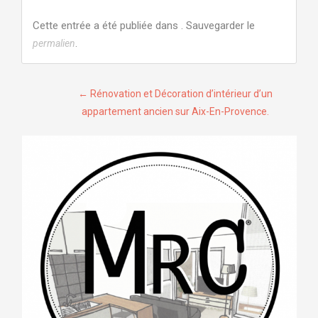
Cette entrée a été publiée dans . Sauvegarder le
.
permalien
Navigation
←
Rénovation et Décoration d’intérieur d’un
appartement ancien sur Aix-En-Provence.
de
l’article