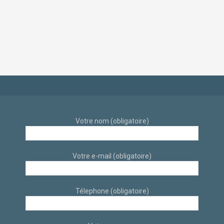
d’appartement déco
dans un style
scandinave et
industriel et
éthique par
scandinave sur sur
architecte d’intérieur
Aix-En-Provence par
à Aix-en-Provence
des architectes
d’intérieur
Votre nom (obligatoire)
Votre e-mail (obligatoire)
Télephone (obligatoire)