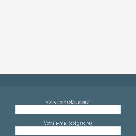
Décoration intérieur
Rénovation et
et travaux de
Décoration d’intérieur
rénovation
d’un appartement
d’appartement déco
dans un style
scandinave et
industriel et
éthique par
scandinave sur sur
architecte d’intérieur
Aix-En-Provence par
à Aix-en-Provence
des architectes
d’intérieur
Votre nom (obligatoire)
Votre e-mail (obligatoire)