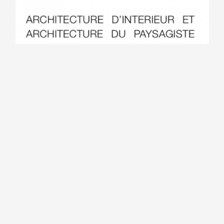
Aménagement et
Projection 3D en
décoration d’une
aménagement de
entrée d’un
salle de bain avec
établissement
choix implantation
professionnelle par
sanitaire et
architecte d’intérieur
décoration carrelage
et décorateur
sur appartement Aix-
En-Provence par