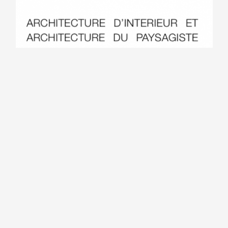
Aménagement et
Projection 3D en
décoration d’une
aménagement de
entrée d’un
salle de bain avec
établissement
choix implantation
professionnelle par
sanitaire et
architecte d’intérieur
décoration carrelage
et décorateur
sur appartement Aix-
En-Provence par