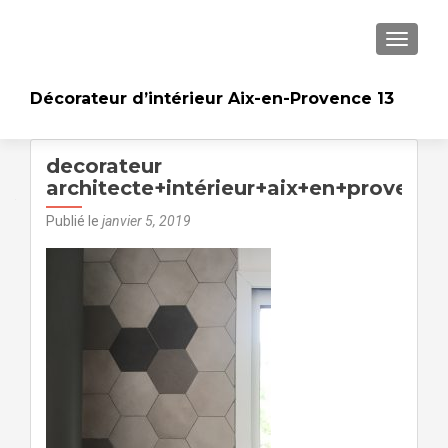
AFFICH
Décorateur d’intérieur Aix-en-Provence 13
decorateur
architecte+intérieur+aix+en+proven
Publié le
janvier 5, 2019