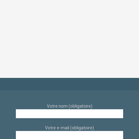
Décoration intérieur
Rénovation et
et travaux de
Décoration d’intérieur
rénovation
d’un appartement
d’appartement déco
dans un style
scandinave et
industriel et
éthique par
scandinave sur sur
architecte d’intérieur
Aix-En-Provence par
à Aix-en-Provence
des architectes
d’intérieur
Votre nom (obligatoire)
Votre e-mail (obligatoire)