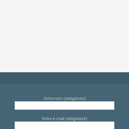
Décoration intérieur
Rénovation et
et travaux de
Décoration d’intérieur
rénovation
d’un appartement
d’appartement déco
dans un style
scandinave et
industriel et
éthique par
scandinave sur sur
architecte d’intérieur
Aix-En-Provence par
à Aix-en-Provence
des architectes
d’intérieur
Votre nom (obligatoire)
Votre e-mail (obligatoire)