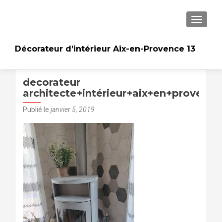
AFFICH
Décorateur d’intérieur Aix-en-Provence 13
decorateur
architecte+intérieur+aix+en+proven
Publié le
janvier 5, 2019