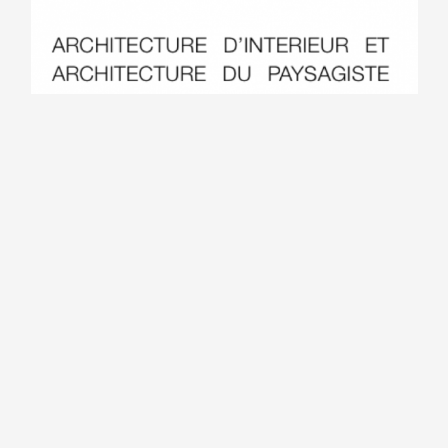
Aménagement et
Projection 3D en
décoration d’une
aménagement de
entrée d’un
salle de bain avec
établissement
choix implantation
professionnelle par
sanitaire et
architecte d’intérieur
décoration carrelage
et décorateur
sur appartement Aix-
En-Provence par