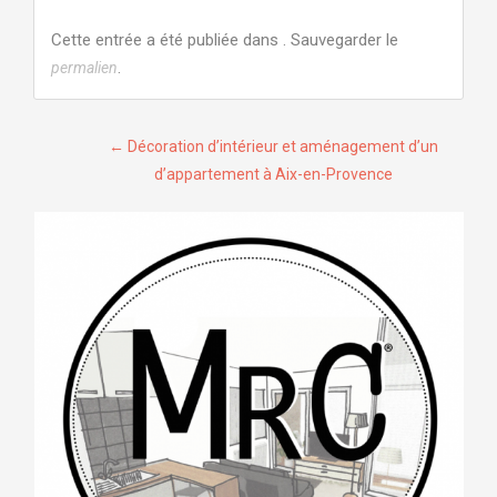
Cette entrée a été publiée dans . Sauvegarder le
.
permalien
Navigation
←
Décoration d’intérieur et aménagement d’un
d’appartement à Aix-en-Provence
de
l’article