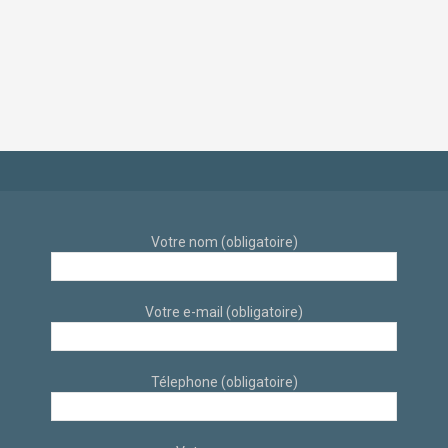
d’appartement déco
dans un style
scandinave et
industriel et
éthique par
scandinave sur sur
architecte d’intérieur
Aix-En-Provence par
à Aix-en-Provence
des architectes
d’intérieur
Votre nom (obligatoire)
Votre e-mail (obligatoire)
Télephone (obligatoire)