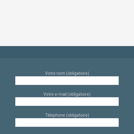
d’appartement déco
dans un style
scandinave et
industriel et
éthique par
scandinave sur sur
architecte d’intérieur
Aix-En-Provence par
à Aix-en-Provence
des architectes
d’intérieur
Votre nom (obligatoire)
Votre e-mail (obligatoire)
Télephone (obligatoire)