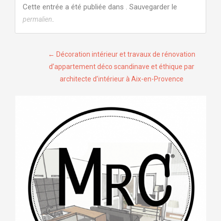
Cette entrée a été publiée dans . Sauvegarder le
.
permalien
Navigation
←
Décoration intérieur et travaux de rénovation
d’appartement déco scandinave et éthique par
de
architecte d’intérieur à Aix-en-Provence
l’article